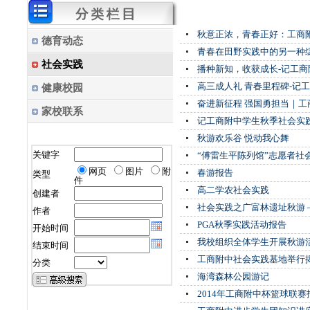
秋意正浓，青春正好：工商附
德育动态
青春在田野实践中的另一种
社会实践
播种新知，收获成长-记工
高三成人礼 青春里程碑-记工
健康校园
奋进新征程 强国勇担当｜工商
家校联系
记工商附中学生秋季社会实践
秋游欢乐谷 悦动我心舞
关键字
“傅雷生平陈列馆”志愿者社
网页
图片
附
春游报告
类型
件
高二学农社会实践
创建者
社会实践之广富林遗址秋游 —
作者
PGA秋季实践活动报告
开始时间
我校组织全体学生开展秋游
结束时间
工商附中社会实践基地举行
分类
海湾森林公园游记
2014年工商附中杯篮球联赛