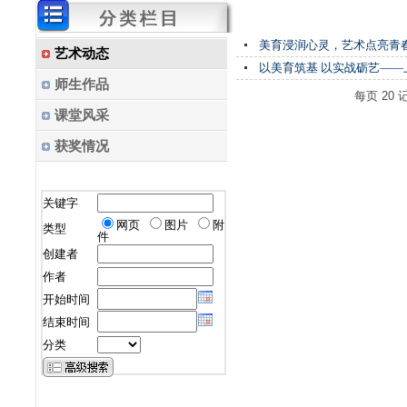
美育浸润心灵，艺术点亮青春 
艺术动态
以美育筑基 以实战砺艺——
师生作品
每页
20
课堂风采
获奖情况
关键字
网页
图片
附
类型
件
创建者
作者
开始时间
结束时间
分类