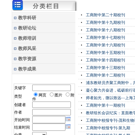
工商附中第二十期校刊
教学科研
工商附中第十九期校刊
教研论坛
工商附中第十八期校刊
工商附中第十七期校刊
教师培训
工商附中第十六期校刊
教师风采
工商附中第十五期校刊
教学资源
工商附中第十四期校刊
工商附中第十三期校刊
教学成果
工商附中第十二期校刊
浦东教研员齐聚工商附中，
关键字
凝心聚力共奋进，砥砺前行谱新
网页
图片
附
类型
师者如光，微以致远—上海
件
创建者
工商附中第十一期校刊
作者
教研组长会议纪实：直面教
开始时间
工商附中校报专刊-茂和生
结束时间
工商附中校报专刊-第九期
分类