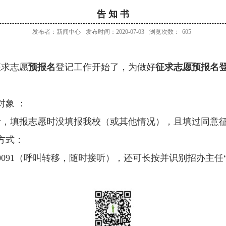
告 知 书
发布者：新闻中心
发布时间：2020-07-03
浏览次数：
605
征求志愿
预报名
登记工作开始了，为做好
征求志愿预报名
象 ：
考，填报志愿时没填报我校（或其他情况），且填过同意
方式：
1-68020091（呼叫转移，随时接听），还可长按并识别招办