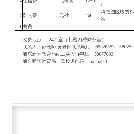
14
住宿费
元∕学期
1250
准
科教园区收费
15
卧具费
元∕生
460
准
16
餐费
收费地点：22421室（北楼四楼财务室）
联系人：孙老师 黄老师联系电话：68020683，680259
浦东新区教育局纪工委投诉电话：58877603
浦东新区教育局一署投诉电话：50352018