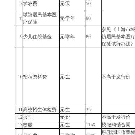
7
学农费
元∕天
50
城镇居民基本医
8
元∕学年
90
疗保险
参见《上海市
9
少儿住院基金
元∕学年
80
镇居民基本医
保险试行办法
10
招考资料费
元∕生
不高于发行价
11
高校招生体检费
元∕生
35
12
报刊
元∕份
不高于发行价
13
校服
元∕生
1150
校服购销合同
科教园区收费