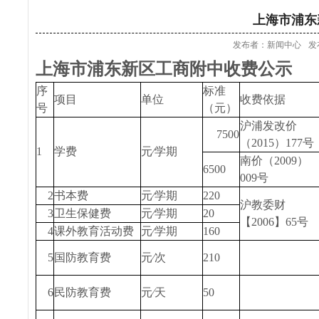
上海市浦东
发布者：新闻中心
发
上海市浦东新区工商附中收费公示
序
标准
项目
单位
收费依据
号
（元）
沪浦发改价
7500
（2015）177号
1
学费
元∕学期
南价（2009）
6500
009号
2
书本费
元∕学期
220
沪教委财
3
卫生保健费
元∕学期
20
【2006】65号
4
课外教育活动费
元∕学期
160
5
国防教育费
元∕次
210
6
民防教育费
元∕天
50